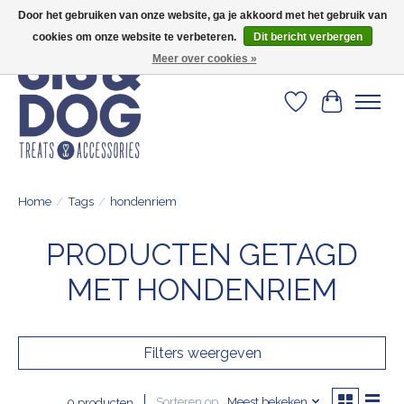
Door het gebruiken van onze website, ga je akkoord met het gebruik van
Geef je hond het kleedje waar 500+ baasjes fan van zijn!
cookies om onze website te verbeteren.
Dit bericht verbergen
Meer over cookies »
Verlanglijst
Winkelwa
Home
/
Tags
/
hondenriem
PRODUCTEN GETAGD
MET HONDENRIEM
Filters weergeven
Sorteren op
Meest bekeken
0 producten