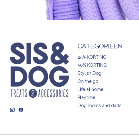
CATEGORIEËN
25% KORTING
50% KORTING
Stylish Dog
On the go
Life at home
Playtime
Dog moms and dads