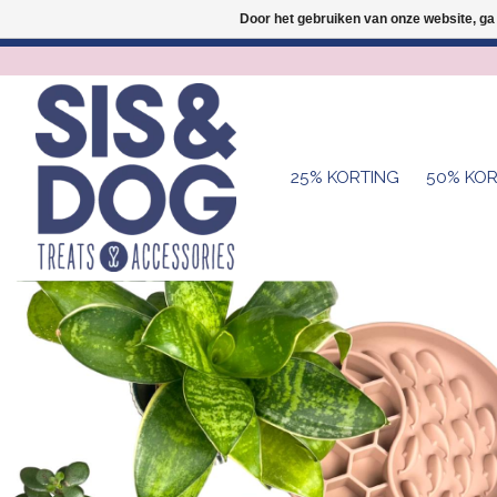
Door het gebruiken van onze website, ga
25% KORTING
50% KOR
Hero slideshow items