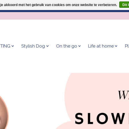
 je akkoord met het gebruik van cookies om onze website te verbeteren.
Dit 
Geef je hond het kleedje waar 500+ baasjes fan van zijn!
TING
Stylish Dog
On the go
Life at home
P