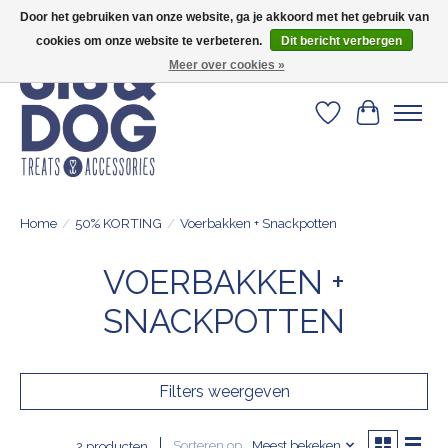
Door het gebruiken van onze website, ga je akkoord met het gebruik van
Geef je hond het kleedje waar 500+ baasjes fan van zijn!
cookies om onze website te verbeteren.
Dit bericht verbergen
Meer over cookies »
Verlanglijst
Winkelwa
Home
/
50% KORTING
/
Voerbakken + Snackpotten
VOERBAKKEN +
SNACKPOTTEN
Filters weergeven
Sorteren op
Meest bekeken
2 producten