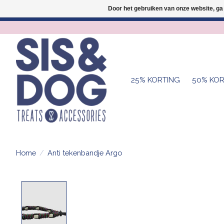
Door het gebruiken van onze website, ga
25% KORTING
50% KOR
Home
/
Anti tekenbandje Argo
Product image slideshow Items