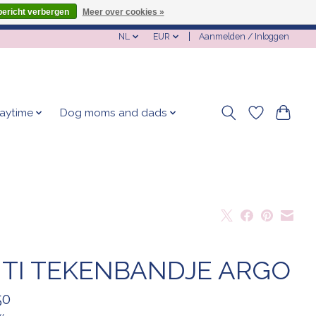
bericht verbergen
Meer over cookies »
NL
EUR
Aanmelden / Inloggen
laytime
Dog moms and dads
TI TEKENBANDJE ARGO
50
w