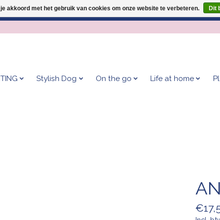
 je akkoord met het gebruik van cookies om onze website te verbeteren.
Dit 
Geef je hond het kleedje waar 500+ baasjes fan van zijn!
TING
Stylish Dog
On the go
Life at home
P
AN
€17,
Incl. bt