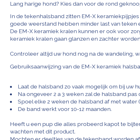
Lang harige hond? Kies dan voor de rond geknoopt
In de tekenhalsband zitten EM-X keramiekpijpjes
goede weerstand hebben minder last van teken en
De EM-X keramiek kralen kunnen er ook voor zor
keramiek kralen gaan glanzen en zachter worden
Controleer altijd uw hond nog na de wandeling, 
Gebruiksaanwijzing van de EM-X keramiek halsb
Laat de halsband zo vaak mogelijk om bij uw hu
Na ongeveer 2 a 3 weken zal de halsband pas
Spoel elke 2 weken de halsband af met water
De band werkt voor 10-12 maanden.
Heeft u een pup die alles probeerd kapot te bijte
wachten met dit product.
Mochten er deeltjes van de tekenband worden afgeb