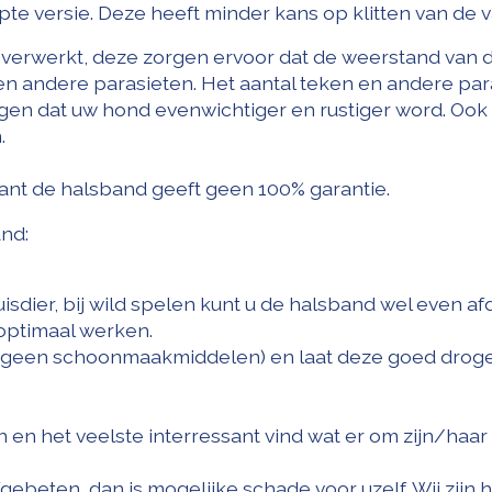
e versie. Deze heeft minder kans op klitten van de v
 verwerkt, deze zorgen ervoor dat de weerstand van 
 andere parasieten. Het aantal teken en andere par
gen dat uw hond evenwichtiger en rustiger word. Ook
.
want de halsband geeft geen 100% garantie.
and:
isdier, bij wild spelen kunt u de halsband wel even a
 optimaal werken.
 (geen schoonmaakmiddelen) en laat deze goed drog
n en het veelste interressant vind wat er om zijn/haar
eten, dan is mogelijke schade voor uzelf. Wij zijn hi