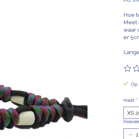
Hoe t
Meet 
waar 
er 5cm
Lange
De be
Op 
maat:
*
Hoevee