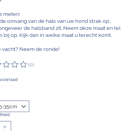
e meten:
de omvang van de hals van uw hond strak op,
ongeveer de halsband zit. Neem deze maat en tel
 bij op. Kijk dan in welke maat u terecht komt.
 vacht? Neem de ronde!
(0)
oordeling van dit product is
0
van de 5
voorraad
lheid: