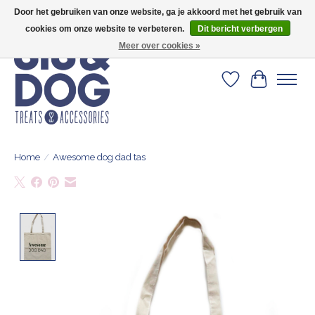
Door het gebruiken van onze website, ga je akkoord met het gebruik van
Geef je hond het kleedje waar 500+ baasjes fan van zijn!
cookies om onze website te verbeteren.
Dit bericht verbergen
Meer over cookies »
Verlanglijst
Winkelwa
Home
/
Awesome dog dad tas
Product image slideshow Items