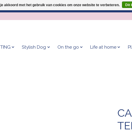
 je akkoord met het gebruik van cookies om onze website te verbeteren.
Dit 
Geef je hond het kleedje waar 500+ baasjes fan van zijn!
TING
Stylish Dog
On the go
Life at home
P
CA
TE