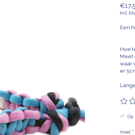
€17,
Incl. bt
Een h
Hoe t
Meet 
waar 
er 5cm
Lange
De be
Op 
maat:
*