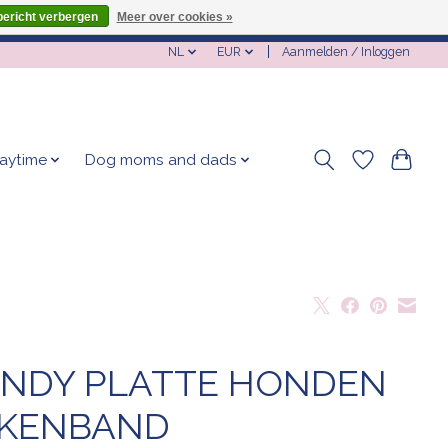
bericht verbergen
Meer over cookies »
NL
EUR
Aanmelden / Inloggen
laytime
Dog moms and dads
NDY PLATTE HONDEN
KENBAND