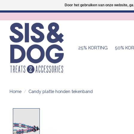
Door het gebruiken van onze website, ga
25% KORTING
50% KOR
Home
/
Candy platte honden tekenband
Product image slideshow Items