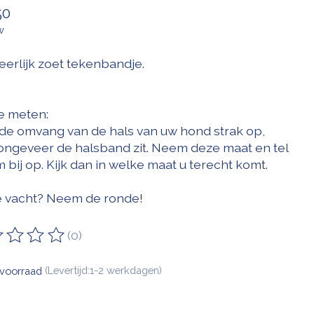
50
w
eerlijk zoet tekenbandje.
e meten:
de omvang van de hals van uw hond strak op,
ongeveer de halsband zit. Neem deze maat en tel
 bij op. Kijk dan in welke maat u terecht komt.
 vacht? Neem de ronde!
(0)
oordeling van dit product is
0
van de 5
voorraad
(Levertijd:1-2 werkdagen)