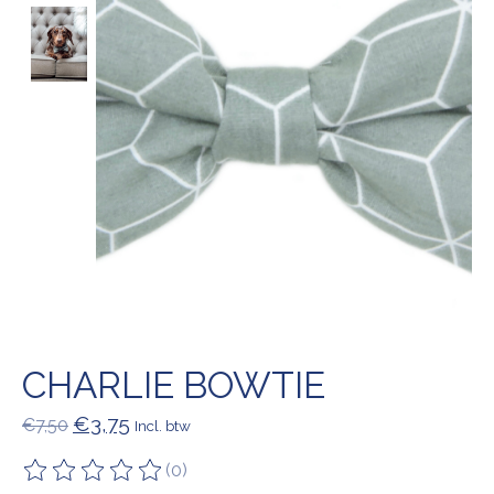
CHARLIE BOWTIE
€3,75
€7,50
Incl. btw
(0)
De beoordeling van dit product is
0
van de 5