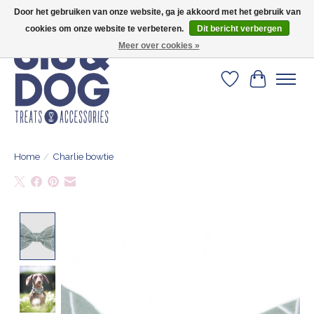
Door het gebruiken van onze website, ga je akkoord met het gebruik van
Geef je hond het kleedje waar 500+ baasjes fan van zijn!
cookies om onze website te verbeteren.
Dit bericht verbergen
Meer over cookies »
Verlanglijst
Winkelwa
Home
/
Charlie bowtie
Product image slideshow Items