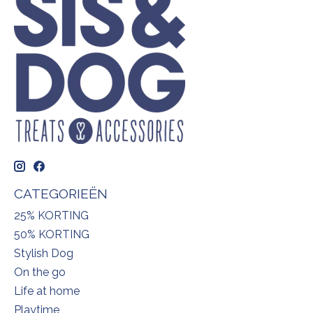
CATEGORIEËN
25% KORTING
50% KORTING
Stylish Dog
On the go
Life at home
Playtime