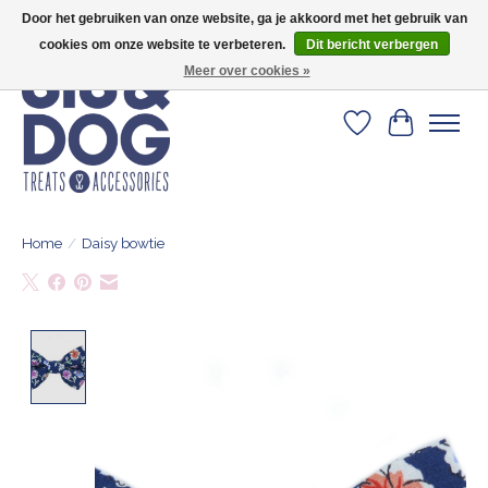
Door het gebruiken van onze website, ga je akkoord met het gebruik van
Geef je hond het kleedje waar 500+ baasjes fan van zijn!
cookies om onze website te verbeteren.
Dit bericht verbergen
Meer over cookies »
Verlanglijst
Winkelwa
Home
/
Daisy bowtie
Product image slideshow Items