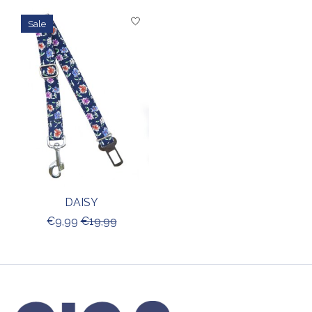
Items van productcarrousel
Sale
DAISY
€9,99
€19,99