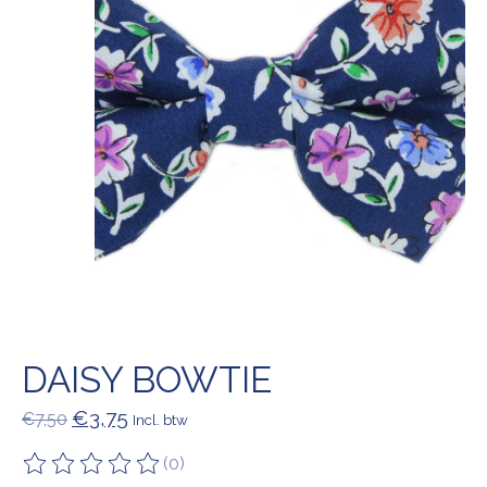
DAISY BOWTIE
€3,75
€7,50
Incl. btw
(0)
De beoordeling van dit product is
0
van de 5