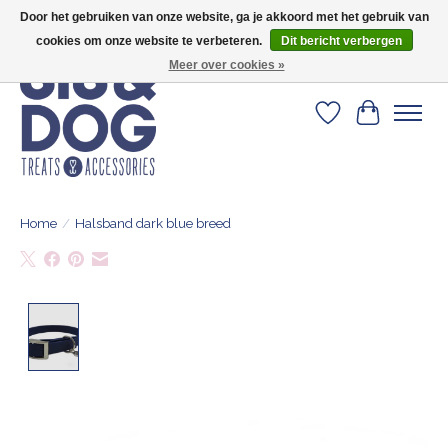
Door het gebruiken van onze website, ga je akkoord met het gebruik van
Geef je hond het kleedje waar 500+ baasjes fan van zijn!
cookies om onze website te verbeteren.
Dit bericht verbergen
Meer over cookies »
Verlanglijst
Winkelwa
Home
/
Halsband dark blue breed
Product image slideshow Items