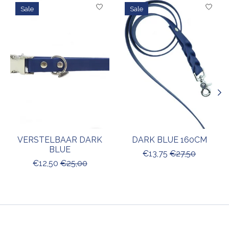
Items van productcarrousel
Sale
Sale
VERSTELBAAR DARK
DARK BLUE 160CM
BLUE
€13,75
€27,50
€12,50
€25,00