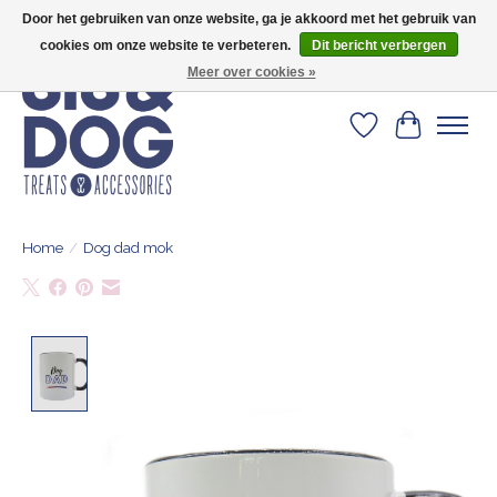
Door het gebruiken van onze website, ga je akkoord met het gebruik van
Geef je hond het kleedje waar 500+ baasjes fan van zijn!
cookies om onze website te verbeteren.
Dit bericht verbergen
Meer over cookies »
Verlanglijst
Winkelwa
Home
/
Dog dad mok
Product image slideshow Items