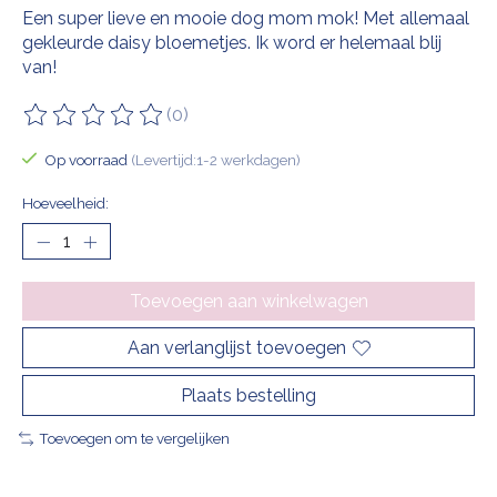
Een super lieve en mooie dog mom mok! Met allemaal
gekleurde daisy bloemetjes. Ik word er helemaal blij
van!
(0)
De beoordeling van dit product is
0
van de 5
Op voorraad
(Levertijd:1-2 werkdagen)
Hoeveelheid:
Toevoegen aan winkelwagen
Aan verlanglijst toevoegen
Plaats bestelling
Toevoegen om te vergelijken