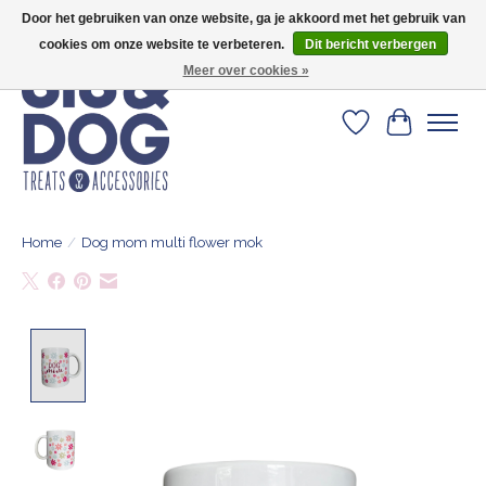
Door het gebruiken van onze website, ga je akkoord met het gebruik van
Geef je hond het kleedje waar 500+ baasjes fan van zijn!
cookies om onze website te verbeteren.
Dit bericht verbergen
Meer over cookies »
Verlanglijst
Winkelwa
Home
/
Dog mom multi flower mok
Product image slideshow Items