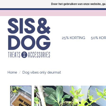
Door het gebruiken van onze website, ga
25% KORTING
50% KOR
Home
/
Dog vibes only deurmat
Product image slideshow Items