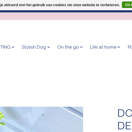
 je akkoord met het gebruik van cookies om onze website te verbeteren.
Dit 
Geef je hond het kleedje waar 500+ baasjes fan van zijn!
TING
Stylish Dog
On the go
Life at home
P
DO
D