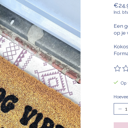
€24,
Incl. bt
Een ge
op je 
Kokos
Forma
De be
Op 
Hoevee