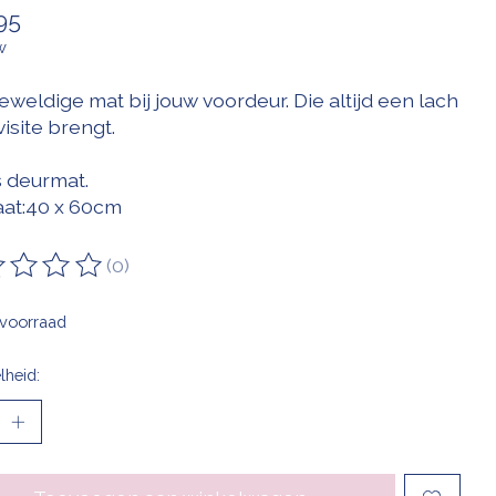
95
w
weldige mat bij jouw voordeur. Die altijd een lach
visite brengt.
 deurmat.
at:40 x 60cm
(0)
oordeling van dit product is
0
van de 5
voorraad
lheid: