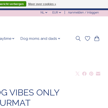
bericht verbergen
Meer over cookies »
NL
EUR
Aanmelden / Inloggen
laytime
Dog moms and dads
G VIBES ONLY
EURMAT