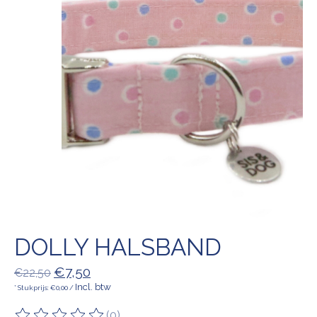
DOLLY HALSBAND
€7,50
€22,50
Incl. btw
* Stukprijs: €0,00 /
(0)