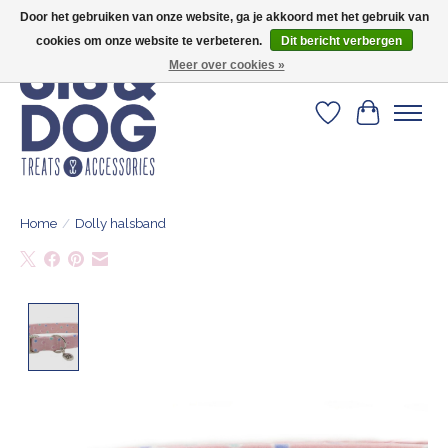
Door het gebruiken van onze website, ga je akkoord met het gebruik van
Geef je hond het kleedje waar 500+ baasjes fan van zijn!
cookies om onze website te verbeteren.
Dit bericht verbergen
Meer over cookies »
Verlanglijst
Winkelwa
Home
/
Dolly halsband
Product image slideshow Items