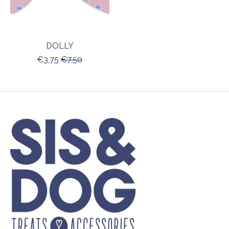
DOLLY
€3,75
€7,50