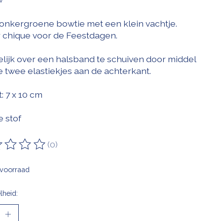
onkergroene bowtie met een klein vachtje.
 chique voor de Feestdagen.
lijk over een halsband te schuiven door middel
e twee elastiekjes aan de achterkant.
: 7 x 10 cm
e stof
(0)
oordeling van dit product is
0
van de 5
voorraad
lheid: