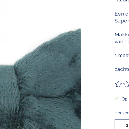
Een d
Super
Makke
van d
1 maat
zacht
De be
Op 
Hoevee