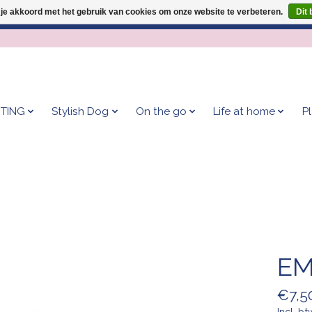
 je akkoord met het gebruik van cookies om onze website te verbeteren.
Dit 
Geef je hond het kleedje waar 500+ baasjes fan van zijn!
TING
Stylish Dog
On the go
Life at home
P
EM
€7,5
Incl. bt