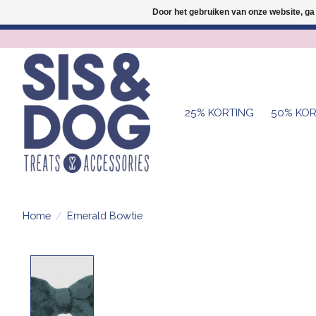
Door het gebruiken van onze website, ga
25% KORTING
50% KOR
Home
/
Emerald Bowtie
Product image slideshow Items