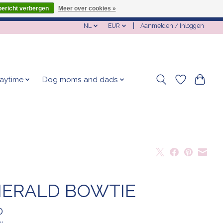
bericht verbergen
Meer over cookies »
NL
EUR
Aanmelden / Inloggen
laytime
Dog moms and dads
ERALD BOWTIE
0
w