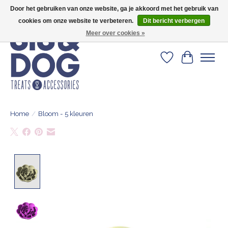
Door het gebruiken van onze website, ga je akkoord met het gebruik van
Geef je hond het kleedje waar 500+ baasjes fan van zijn!
cookies om onze website te verbeteren.
Dit bericht verbergen
Meer over cookies »
Verlanglijst
Winkelwa
Home
/
Bloom - 5 kleuren
Product image slideshow Items