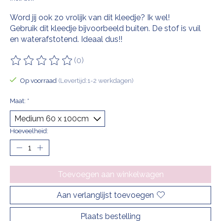
Word jij ook zo vrolijk van dit kleedje? Ik wel!
Gebruik dit kleedje bijvoorbeeld buiten. De stof is vuil
en waterafstotend. Ideaal dus!!
(0)
De beoordeling van dit product is
0
van de 5
Op voorraad
(Levertijd:1-2 werkdagen)
Maat:
*
Hoeveelheid:
Toevoegen aan winkelwagen
Aan verlanglijst toevoegen
Plaats bestelling