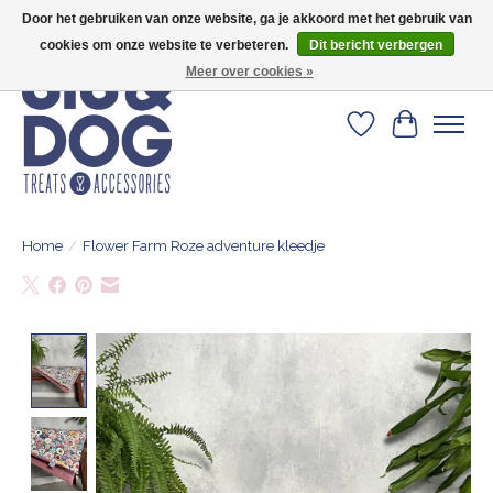
Door het gebruiken van onze website, ga je akkoord met het gebruik van
Geef je hond het kleedje waar 500+ baasjes fan van zijn!
cookies om onze website te verbeteren.
Dit bericht verbergen
Meer over cookies »
Verlanglijst
Winkelwa
Home
/
Flower Farm Roze adventure kleedje
Product image slideshow Items