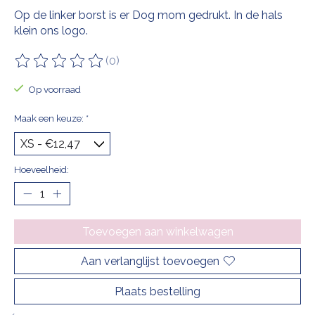
Op de linker borst is er Dog mom gedrukt. In de hals
klein ons logo.
(0)
De beoordeling van dit product is
0
van de 5
Op voorraad
Maak een keuze:
*
Hoeveelheid:
Toevoegen aan winkelwagen
Aan verlanglijst toevoegen
Plaats bestelling