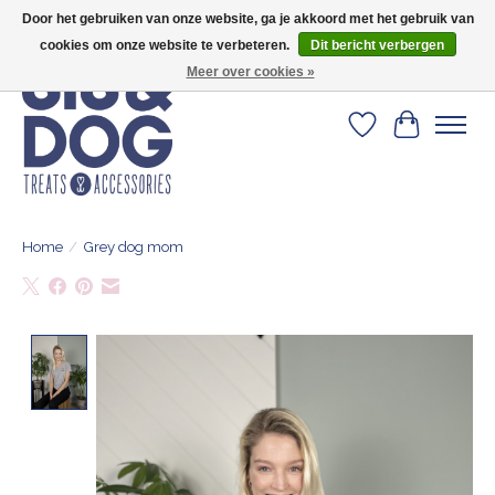
Door het gebruiken van onze website, ga je akkoord met het gebruik van
Geef je hond het kleedje waar 500+ baasjes fan van zijn!
cookies om onze website te verbeteren.
Dit bericht verbergen
Meer over cookies »
Verlanglijst
Winkelwa
Home
/
Grey dog mom
Product image slideshow Items