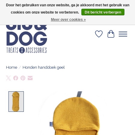
Door het gebruiken van onze website, ga je akkoord met het gebruik van
Geef je hond het kleedje waar 500+ baasjes fan van zijn!
cookies om onze website te verbeteren.
Dit bericht verbergen
Meer over cookies »
Verlanglijst
Winkelwa
Home
/
Honden handdoek geel
Product image slideshow Items