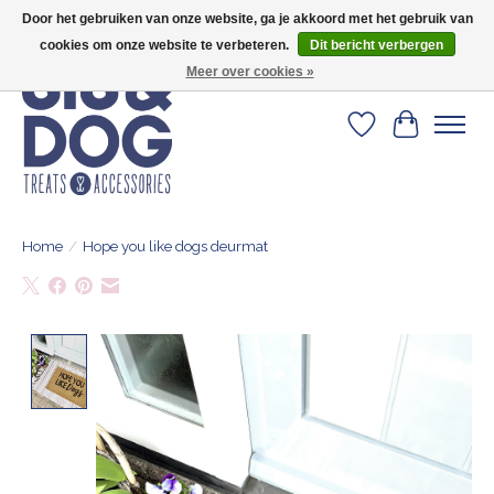
Door het gebruiken van onze website, ga je akkoord met het gebruik van
Geef je hond het kleedje waar 500+ baasjes fan van zijn!
cookies om onze website te verbeteren.
Dit bericht verbergen
Meer over cookies »
Verlanglijst
Winkelwa
Home
/
Hope you like dogs deurmat
Product image slideshow Items