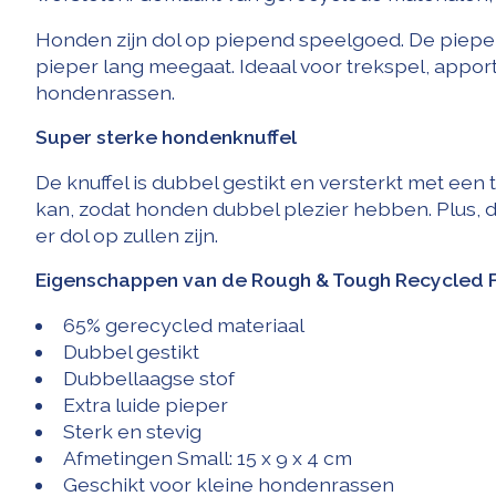
Honden zijn dol op piepend speelgoed. De pieper i
pieper lang meegaat. Ideaal voor trekspel, apporte
hondenrassen.
Super sterke hondenknuffel
De knuffel is dubbel gestikt en versterkt met een 
kan, zodat honden dubbel plezier hebben. Plus, d
er dol op zullen zijn.
Eigenschappen van de Rough & Tough Recycled F
65% gerecycled materiaal
Dubbel gestikt
Dubbellaagse stof
Extra luide pieper
Sterk en stevig
Afmetingen Small: 15 x 9 x 4 cm
Geschikt voor kleine hondenrassen