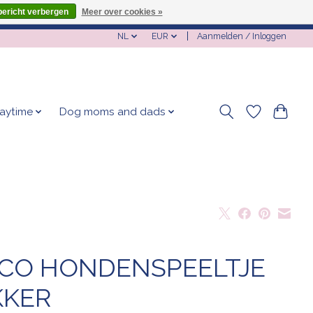
bericht verbergen
Meer over cookies »
NL
EUR
Aanmelden / Inloggen
laytime
Dog moms and dads
CO HONDENSPEELTJE
KKER