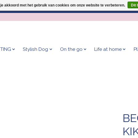
 je akkoord met het gebruik van cookies om onze website te verbeteren.
Dit 
Geef je hond het kleedje waar 500+ baasjes fan van zijn!
TING
Stylish Dog
On the go
Life at home
P
BE
KI