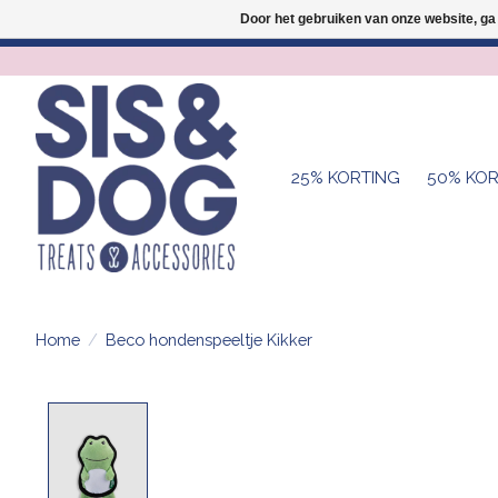
Door het gebruiken van onze website, ga
25% KORTING
50% KOR
Home
/
Beco hondenspeeltje Kikker
Product image slideshow Items