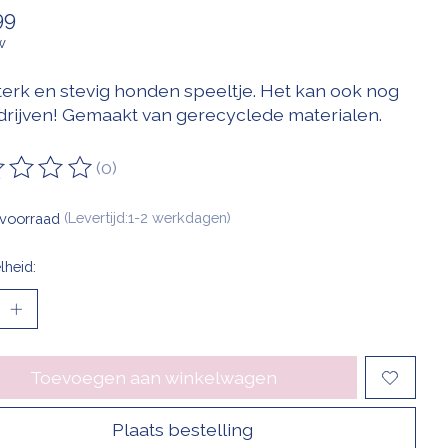
99
w
terk en stevig honden speeltje. Het kan ook nog
drijven! Gemaakt van gerecyclede materialen.
(0)
oordeling van dit product is
0
van de 5
voorraad
(Levertijd:1-2 werkdagen)
lheid:
Toevoegen aan winkelwagen
Plaats bestelling