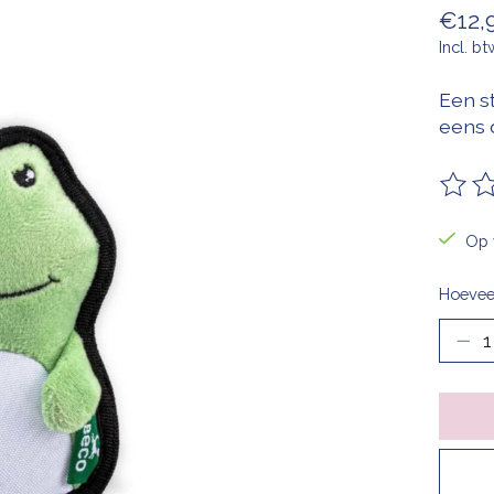
€12,
Incl. bt
Een s
eens 
De be
Op 
Hoevee