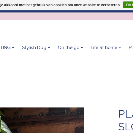
 je akkoord met het gebruik van cookies om onze website te verbeteren.
Dit 
Geef je hond het kleedje waar 500+ baasjes fan van zijn!
TING
Stylish Dog
On the go
Life at home
P
PL
SL