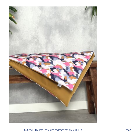
Items van productcarrousel
MOUNT EVEREST (M&L)
P