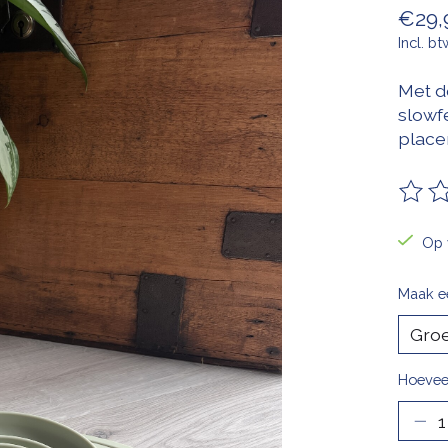
€29,
Incl. bt
Met d
slowf
placem
De be
Op 
Maak e
Hoevee