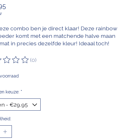
95
w
eze combo ben je direct klaar! Deze rainbow
eeder komt met een matchende halve maan
at in precies dezelfde kleur! Ideaal toch!
(0)
oordeling van dit product is
0
van de 5
voorraad
en keuze:
*
lheid: