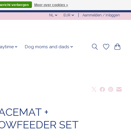
bericht verbergen
Meer over cookies »
NL
EUR
Aanmelden / Inloggen
laytime
Dog moms and dads
ACEMAT +
OWFEEDER SET