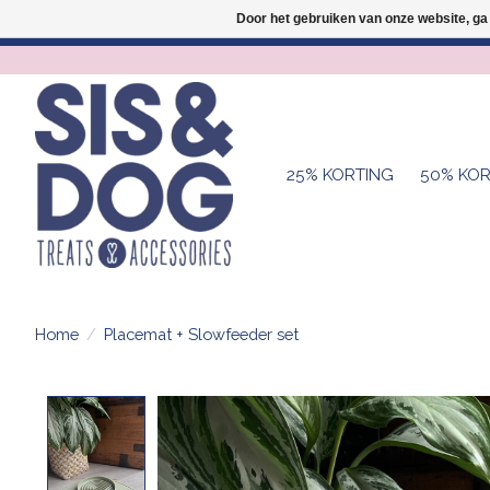
Door het gebruiken van onze website, ga
25% KORTING
50% KOR
Home
/
Placemat + Slowfeeder set
Product image slideshow Items