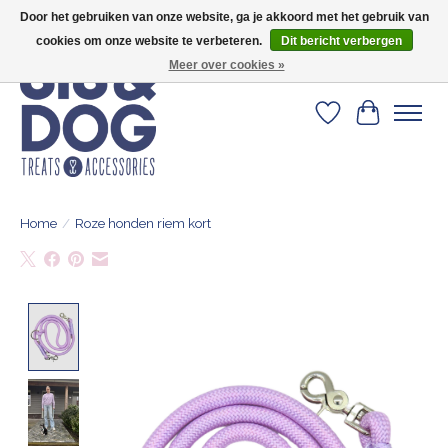
Door het gebruiken van onze website, ga je akkoord met het gebruik van
Geef je hond het kleedje waar 500+ baasjes fan van zijn!
cookies om onze website te verbeteren.
Dit bericht verbergen
Meer over cookies »
Verlanglijst
Winkelwa
Home
/
Roze honden riem kort
Product image slideshow Items