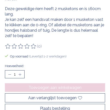
Deze geweldige riem heeft 2 musketons en is 160cm
lang.
Je kan zelf een handsvat maken door 1 musketon vast
te klikken aan de 0-ring. Of allebei de musketons aan je
hondjes halsband of tuig. De lengte is dus helemaal
zelf te bepalen!
(0)
De beoordeling van dit product is
0
van de 5
Op voorraad
(Levertijd:1-2 werkdagen)
Hoeveelheid:
Toevoegen aan winkelwagen
Aan verlanglijst toevoegen
Plaats bestelling