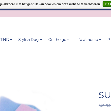
 je akkoord met het gebruik van cookies om onze website te verbeteren.
Dit 
Geef je hond het kleedje waar 500+ baasjes fan van zijn!
TING
Stylish Dog
On the go
Life at home
P
SU
€5,50