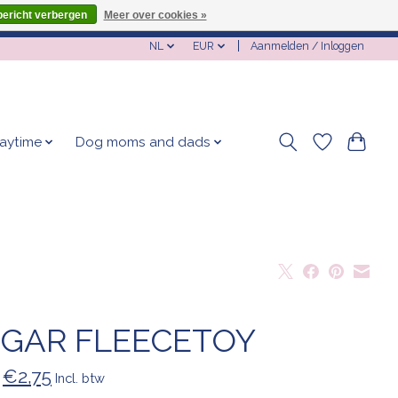
bericht verbergen
Meer over cookies »
NL
EUR
Aanmelden / Inloggen
laytime
Dog moms and dads
GAR FLEECETOY
€2,75
Incl. btw