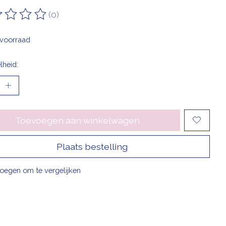
(0)
oordeling van dit product is
0
van de 5
voorraad
lheid:
Toevoegen aan winkelwagen
Plaats bestelling
oegen om te vergelijken