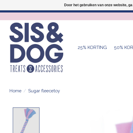
Door het gebruiken van onze website, ga
25% KORTING
50% KOR
Home
/
Sugar fleecetoy
Product image slideshow Items