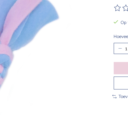
De be
Op 
Hoevee
Toev