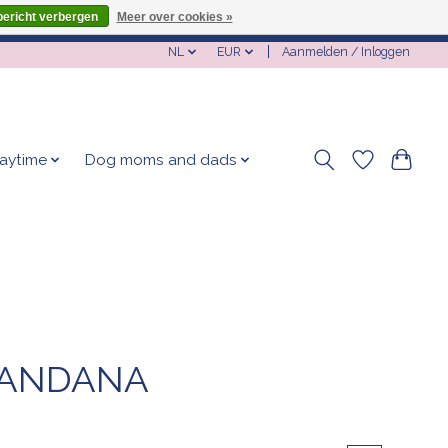
bericht verbergen
Meer over cookies »
NL
EUR
Aanmelden / Inloggen
laytime
Dog moms and dads
BANDANA