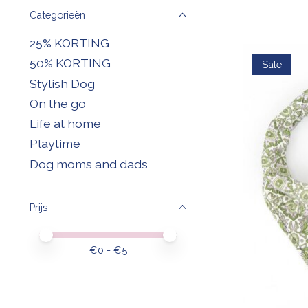
Categorieën
25% KORTING
50% KORTING
Sale
Stylish Dog
On the go
Life at home
Playtime
Dog moms and dads
Prijs
Minimale prijswaarde
Price maximum value
€
0
- €
5