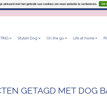
 je akkoord met het gebruik van cookies om onze website te verbeteren.
Dit 
Geef je hond het kleedje waar 500+ baasjes fan van zijn!
TING
Stylish Dog
On the go
Life at home
P
TEN GETAGD MET DOG 