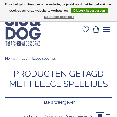
Door het gebruiken van onze website, ga je akkoord met het gebruik van
Geef je hond het kleedje waar 500+ baasjes fan van zijn!
cookies om onze website te verbeteren.
Dit bericht verbergen
Meer over cookies »
Verlanglijst
Winkelwa
Home
/
Tags
/
fleece speeltjes
PRODUCTEN GETAGD
MET FLEECE SPEELTJES
Filters weergeven
Sorteren op
Meest bekeken
0 producten