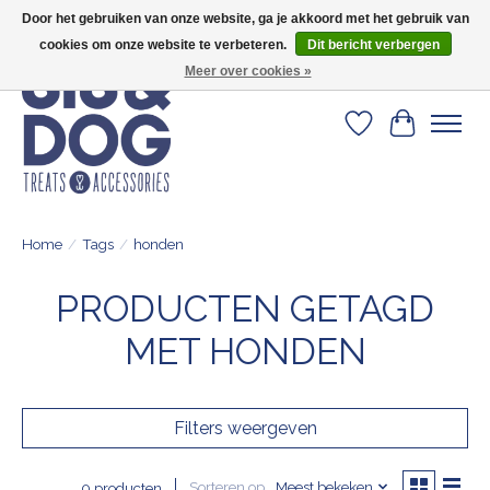
Door het gebruiken van onze website, ga je akkoord met het gebruik van
Geef je hond het kleedje waar 500+ baasjes fan van zijn!
cookies om onze website te verbeteren.
Dit bericht verbergen
Meer over cookies »
Verlanglijst
Winkelwa
Home
/
Tags
/
honden
PRODUCTEN GETAGD
MET HONDEN
Filters weergeven
Sorteren op
Meest bekeken
0 producten