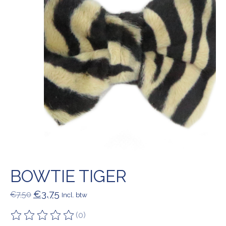
BOWTIE TIGER
€3,75
€7,50
Incl. btw
(0)
De beoordeling van dit product is
0
van de 5