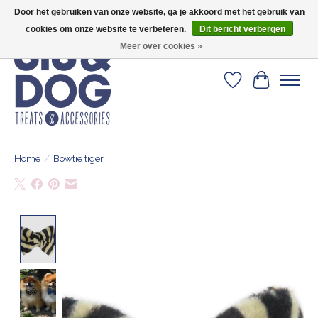
Door het gebruiken van onze website, ga je akkoord met het gebruik van
Geef je hond het kleedje waar 500+ baasjes fan van zijn!
cookies om onze website te verbeteren.
Dit bericht verbergen
Meer over cookies »
Verlanglijst
Winkelwa
Home
/
Bowtie tiger
Product image slideshow Items