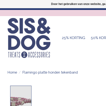
Door het gebruiken van onze website, ga
25% KORTING
50% KOR
Home
/
Flamingo platte honden tekenband
Product image slideshow Items