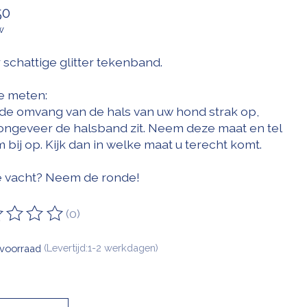
50
w
 schattige glitter tekenband.
e meten:
de omvang van de hals van uw hond strak op,
ongeveer de halsband zit. Neem deze maat en tel
 bij op. Kijk dan in welke maat u terecht komt.
 vacht? Neem de ronde!
(0)
oordeling van dit product is
0
van de 5
voorraad
(Levertijd:1-2 werkdagen)