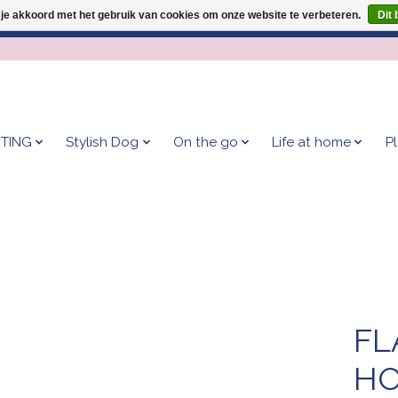
 je akkoord met het gebruik van cookies om onze website te verbeteren.
Dit 
Geef je hond het kleedje waar 500+ baasjes fan van zijn!
TING
Stylish Dog
On the go
Life at home
P
FL
HO