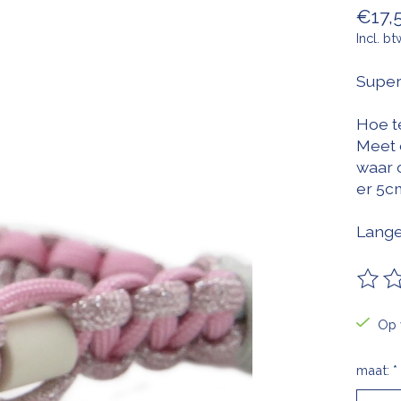
€17,
Incl. bt
Super
Hoe t
Meet 
waar 
er 5cm
Lange
De be
Op 
maat:
*